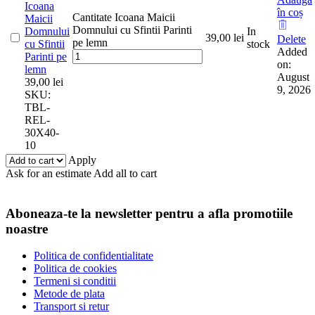
Icoana
în coș
Cantitate Icoana Maicii
Maicii
Domnului cu Sfintii Parinti
Domnului
In
39,00
lei
Delete
pe lemn
cu Sfintii
stock
Added
Parinti pe
on:
lemn
August
39,00
lei
9, 2026
SKU:
TBL-
REL-
30X40-
10
Apply
Ask for an estimate
Add all to cart
Aboneaza-te la newsletter pentru a afla promotiile
noastre
Politica de confidentialitate
Politica de cookies
Termeni si conditii
Metode de plata
Transport si retur