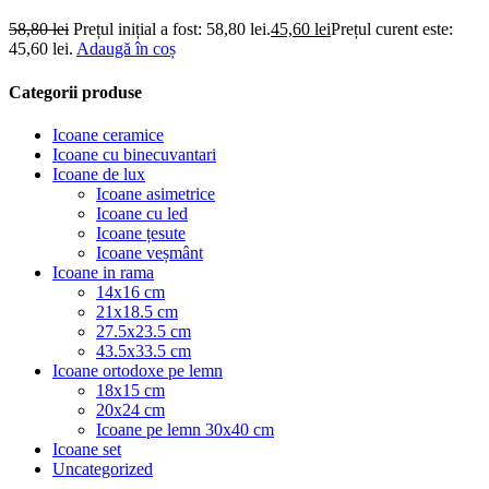
58,80
lei
Prețul inițial a fost: 58,80 lei.
45,60
lei
Prețul curent este:
45,60 lei.
Adaugă în coș
Categorii produse
Icoane ceramice
Icoane cu binecuvantari
Icoane de lux
Icoane asimetrice
Icoane cu led
Icoane țesute
Icoane veșmânt
Icoane in rama
14x16 cm
21x18.5 cm
27.5x23.5 cm
43.5x33.5 cm
Icoane ortodoxe pe lemn
18x15 cm
20x24 cm
Icoane pe lemn 30x40 cm
Icoane set
Uncategorized