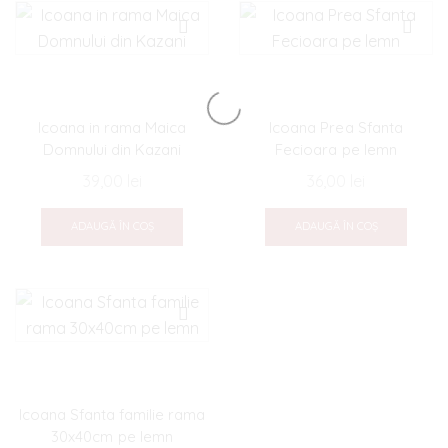
Icoana in rama Maica
Icoana Prea Sfanta
Domnului din Kazani
Fecioara pe lemn
39,00
lei
36,00
lei
ADAUGĂ ÎN COȘ
ADAUGĂ ÎN COȘ
Icoana Sfanta familie rama
30x40cm pe lemn