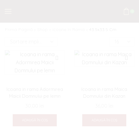
0
Prima Pagină
Shop
Icoane In Rama
43.5x33.5 Cm
Products
per
page
Icoana in rama Adormirea
Icoana in rama Maica
Maicii Domnului pe lemn
Domnului din Kazan
30,00
lei
36,00
lei
ADAUGĂ ÎN COȘ
ADAUGĂ ÎN COȘ