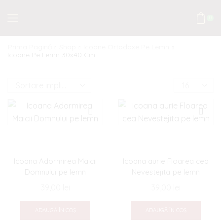
0
Prima Pagină
Shop
Icoane Ortodoxe Pe Lemn
Icoane Pe Lemn 30x40 Cm
Products
per
page
Icoana Adormirea Maicii
Icoana aurie Floarea cea
Domnului pe lemn
Nevestejita pe lemn
39,00
lei
39,00
lei
ADAUGĂ ÎN COȘ
ADAUGĂ ÎN COȘ