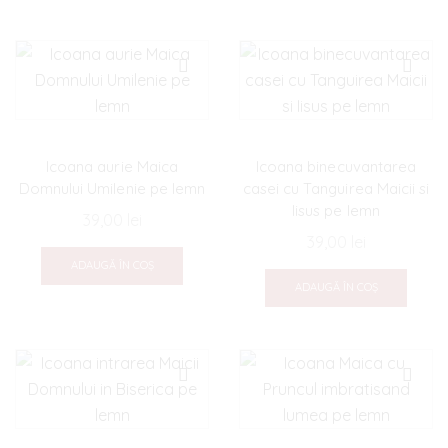
Icoana aurie Maica
Icoana binecuvantarea
Domnului Umilenie pe lemn
casei cu Tanguirea Maicii si
Iisus pe lemn
39,00
lei
39,00
lei
ADAUGĂ ÎN COȘ
ADAUGĂ ÎN COȘ