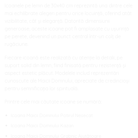
Icoanele pe lemn de 30x40 cm reprezintă una dintre cele
mai echilibrate alegeri pentru orice locuință, oferind atât
vizibilitate, cât și eleganță. Datorită dimensiunii
generoase, aceste icoane pot fi amplasate cu ușurință
pe perete, devenind un punct central într-un colț de
rugăciune.
Fiecare icoană este realizată cu atenție la detalii, pe
suport solid din lemn, fiind finisată pentru rezistență și
aspect estetic plăcut. Modelele includ reprezentări
cunoscute ale Maicii Domnului, apreciate de credincioși
pentru semnificația lor spirituală.
Printre cele mai căutate icoane se numără:
Icoana Maicii Domnului Potirul Nesecat
Icoana Maicii Domnului Kazan
Icoana Maicii Domnului Grabnic Ajutătoare