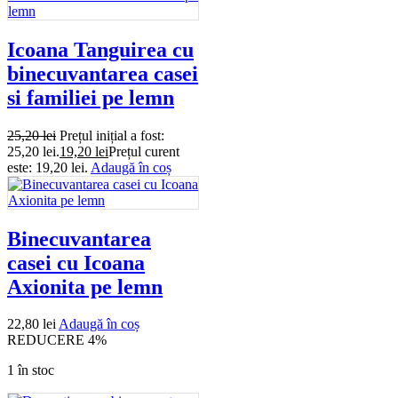
Icoana Tanguirea cu
binecuvantarea casei
si familiei pe lemn
25,20
lei
Prețul inițial a fost:
25,20 lei.
19,20
lei
Prețul curent
este: 19,20 lei.
Adaugă în coș
Binecuvantarea
casei cu Icoana
Axionita pe lemn
22,80
lei
Adaugă în coș
REDUCERE 4%
1 în stoc