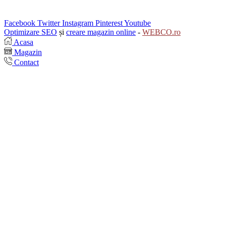
Facebook
Twitter
Instagram
Pinterest
Youtube
Optimizare SEO
și
creare magazin online
-
WEBCO.ro
Acasa
Magazin
Contact