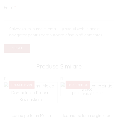
Email
*
Salvează-mi numele, emailul și site-ul web în acest
navigator pentru data viitoare când o să comentez.
Produse Similare
REDUCERE 27%
REDUCERE 13%
STOC
EPUIZAT
Icoana pe lemn Maica
Icoana pe lemn argintie pe