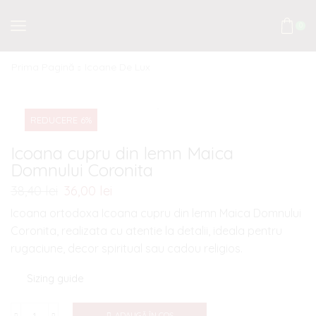
0
Prima Pagină
Icoane De Lux
REDUCERE 6%
Icoana cupru din lemn Maica
Domnului Coronita
38,40
lei
Prețul
36,00
lei
Prețul
inițial
curent
Icoana ortodoxa Icoana cupru din lemn Maica Domnului
a
este:
Coronita, realizata cu atentie la detalii, ideala pentru
fost:
36,00 lei.
rugaciune, decor spiritual sau cadou religios.
38,40 lei.
Sizing guide
ADAUGĂ ÎN COȘ