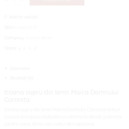
Cantitate
Icoana
Add to wishlist
cupru
din
SKU:
icoana 3-21
lemn
Category:
Icoane de lux
Maica
Share:
Domnului
Coronita
Descriere
Recenzii (0)
Icoana cupru din lemn Maica Domnului
Coronita
Icoana cupru din lemn Maica Domnului Coronita este o
icoana ortodoxa realizata cu atentie la detalii, potrivita
pentru casa, birou sau coltul de rugaciune.