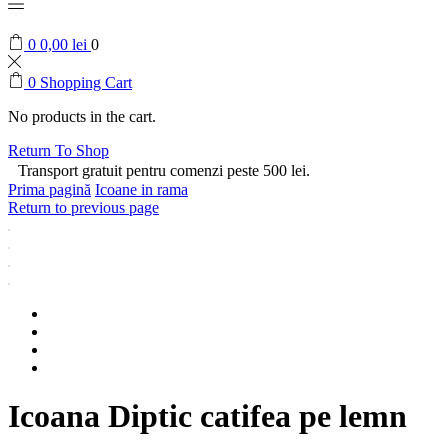
0
0,00
lei
0
0
Shopping Cart
No products in the cart.
Return To Shop
Transport gratuit pentru comenzi peste 500 lei.
Prima pagină
Icoane in rama
Return to previous page
Icoana Diptic catifea pe lemn