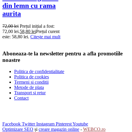
din lemn cu rama
aurita
72,00
lei
Prețul inițial a fost:
72,00 lei.
58,80
lei
Prețul curent
este: 58,80 lei.
Citește mai mult
Aboneaza-te la newsletter pentru a afla promotiile
noastre
Politica de confidentialitate
Politica de cookies
Termeni si conditii
Metode de plata
Transport si retur
Contact
Facebook
Twitter
Instagram
Pinterest
Youtube
Optimizare SEO
și
creare magazin online
-
WEBCO.ro