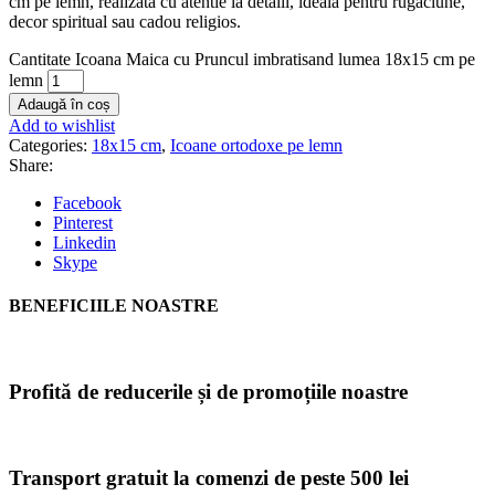
cm pe lemn, realizata cu atentie la detalii, ideala pentru rugaciune,
decor spiritual sau cadou religios.
Cantitate Icoana Maica cu Pruncul imbratisand lumea 18x15 cm pe
lemn
Adaugă în coș
Add to wishlist
Categories:
18x15 cm
,
Icoane ortodoxe pe lemn
Share:
Facebook
Pinterest
Linkedin
Skype
BENEFICIILE NOASTRE
Profită de reducerile și de promoțiile noastre
Transport gratuit la comenzi de peste 500 lei