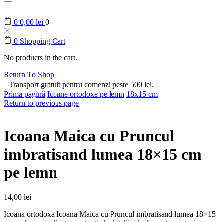
0
0,00
lei
0
0
Shopping Cart
No products in the cart.
Return To Shop
Transport gratuit pentru comenzi peste 500 lei.
Prima pagină
Icoane ortodoxe pe lemn
18x15 cm
Return to previous page
Icoana Maica cu Pruncul
imbratisand lumea 18×15 cm
pe lemn
14,00
lei
Icoana ortodoxa Icoana Maica cu Pruncul imbratisand lumea 18×15