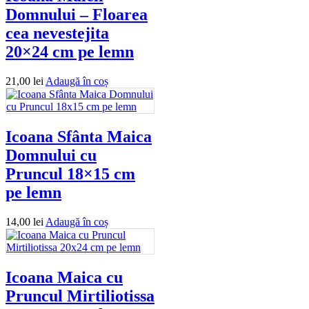
Domnului – Floarea
cea nevestejita
20×24 cm pe lemn
21,00
lei
Adaugă în coș
Icoana Sfânta Maica
Domnului cu
Pruncul 18×15 cm
pe lemn
14,00
lei
Adaugă în coș
Icoana Maica cu
Pruncul Mirtiliotissa