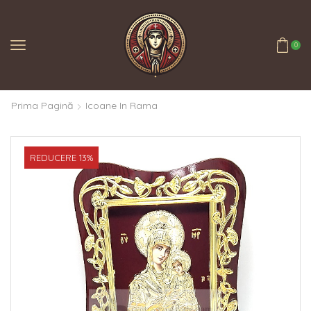
0
Prima Pagină
Icoane In Rama
REDUCERE 13%