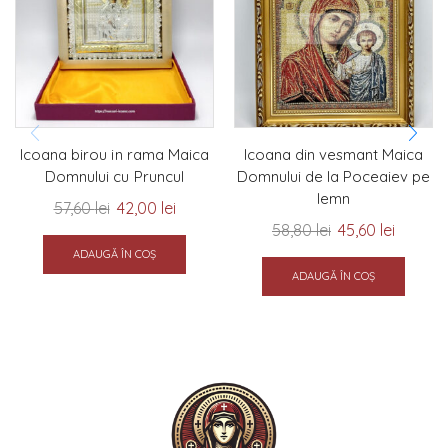
Icoana birou in rama Maica
Icoana din vesmant Maica
Domnului cu Pruncul
Domnului de la Poceaiev pe
lemn
57,60
lei
42,00
lei
58,80
lei
45,60
lei
ADAUGĂ ÎN COȘ
ADAUGĂ ÎN COȘ