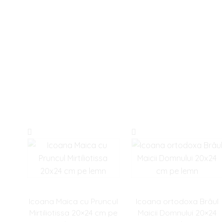
Icoana Maica cu Pruncul
Icoana ortodoxa Brâul
Mirtiliotissa 20×24 cm pe
Maicii Domnului 20×24