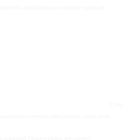
vita pentru casa, birou sau coltul de rugaciune.
0,3 kg
NA MAICII CU PRUNCUL MIRTILIOTISSA 1 18×15 CM PE
be published. Required fields are marked