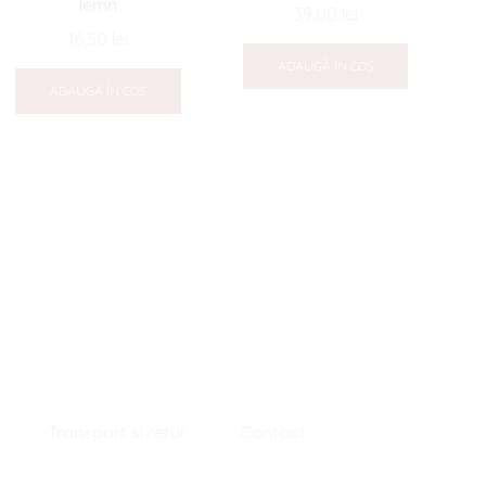
lemn
39,00
lei
16,50
lei
Ic
ADAUGĂ ÎN COȘ
G
ADAUGĂ ÎN COȘ
Transport si retur
Contact