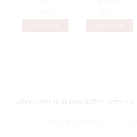
lemn
cm pe lemn
21,00
lei
24,00
lei
ADAUGĂ ÎN COȘ
ADAUGĂ ÎN COȘ
Aboneaza-te la newsletter pentru a 
Politica de confidentialitate
Polit