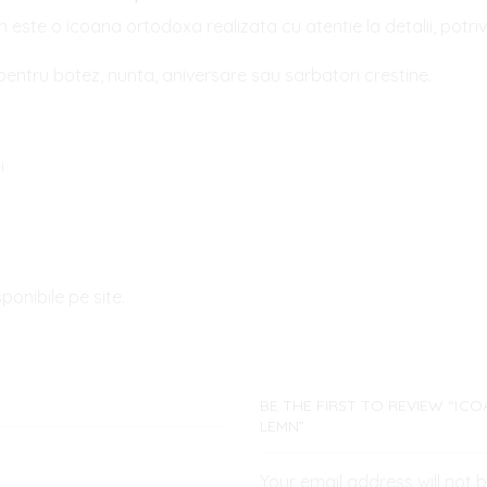
mn este o icoana ortodoxa realizata cu atentie la detalii, potri
pentru botez, nunta, aniversare sau sarbatori crestine.
i
onibile pe site.
BE THE FIRST TO REVIEW “ICOA
LEMN”
Your email address will not 