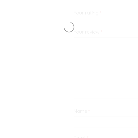
Your rating
*
Your review
*
Name
*
Email
*