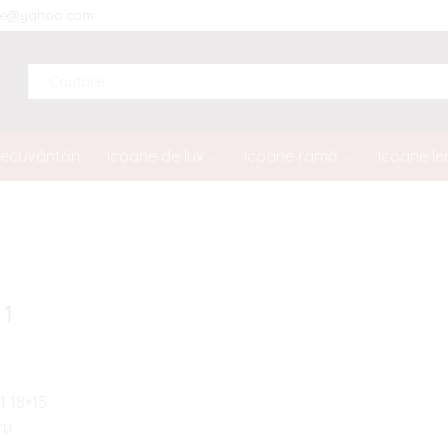
ine@yahoo.com
SEARCH
INPUT
necuvântări
Icoane de lux
Icoane ramă
Icoane l
 1
1 18×15
ru