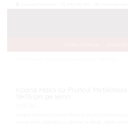
Suceava, Romania
0745 492 896
comenzileonl
Icoane ceramice
Icoane bi
Prima Pagină
Icoane Ortodoxe Pe Lemn
18x15 Cm
Icoana Maicii cu Pruncul Mirtiliotissa
18×15 cm pe lemn
16,50
lei
Icoana ortodoxa Icoana Maicii cu Pruncul Mirtiliotissa 
cm pe lemn, realizata cu atentie la detalii, ideala pent