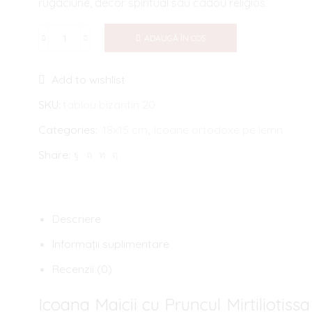
rugaciune, decor spiritual sau cadou religios.
ADAUGĂ ÎN COȘ
Cantitate
Icoana
Add to wishlist
Maicii
cu
SKU:
tablou bizantin 20
Pruncul
Categories:
18x15 cm
,
Icoane ortodoxe pe lemn
Mirtiliotissa
Share:
1
18x15
cm
pe
Descriere
lemn
Informații suplimentare
Recenzii (0)
Icoana Maicii cu Pruncul Mirtiliotiss