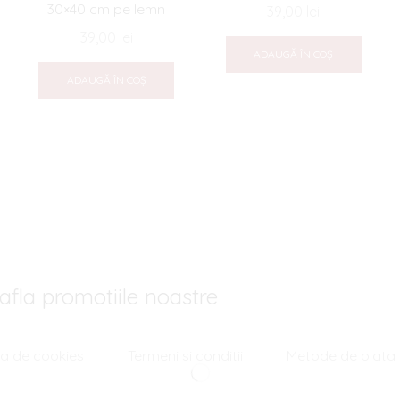
30×40 cm pe lemn
39,00
lei
39,00
lei
ADAUGĂ ÎN COȘ
ADAUGĂ ÎN COȘ
afla promotiile noastre
ica de cookies
Termeni si conditii
Metode de plata