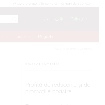
Livrare gratuită la comenzi mai mari de 500 RON
0,00
LEI
0
0
emn
Icoane set
Magazin
Return to previous page
BENEFICIILE NOASTRE
Profită de reducerile și de
promoțiile noastre