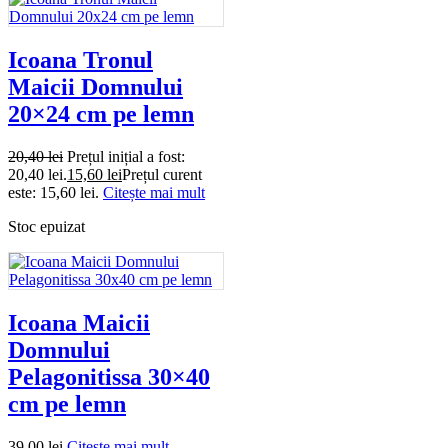
Icoana Tronul
Maicii Domnului
20×24 cm pe lemn
20,40
lei
Prețul inițial a fost:
20,40 lei.
15,60
lei
Prețul curent
este: 15,60 lei.
Citește mai mult
Stoc epuizat
Icoana Maicii
Domnului
Pelagonitissa 30×40
cm pe lemn
39,00
lei
Citește mai mult