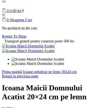
0
0,00
lei
0
0
Shopping Cart
No products in the cart.
Return To Shop
Transport gratuit pentru comenzi peste 500 lei.
Prima pagină
Icoane ortodoxe pe lemn
20x24 cm
Return to previous page
Icoana Maicii Domnului
Acatist 20×24 cm pe lemn