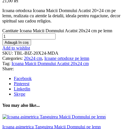
21,00
lei
Icoana ortodoxa Icoana Maicii Domnului Acatist 20×24 cm pe
lemn, realizata cu atentie la detalii, ideala pentru rugaciune, decor
spiritual sau cadou religios.
Cantitate Icoana Maicii Domnului Acatist 20x24 cm pe lemn
Adaugă în coș
Add to wishlist
SKU:
TBL-BIZ-20X24-MDA
Categories:
20x24 cm
,
Icoane ortodoxe pe lemn
Tag:
Icoana Maicii Domnului Acatist 20x24 cm
Share:
Facebook
Pinterest
Linkedin
Skype
You may also like...
Icoana asimetrica Tanguirea Maicii Domnului pe lemn