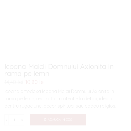
Icoana Maicii Domnului Axionita in
rama pe lemn
14,40
lei
Prețul
10,80
lei
Prețul
inițial
curent
Icoana ortodoxa Icoana Maicii Domnului Axionita in
a
este:
rama pe lemn, realizata cu atentie la detalii, ideala
fost:
10,80 lei.
pentru rugaciune, decor spiritual sau cadou religios.
14,40 lei.
ADAUGĂ ÎN COȘ
Cantitate