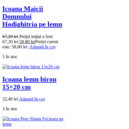
Icoana Maicii
Domnului
Hodighitria pe lemn
67,20
lei
Prețul inițial a fost:
67,20 lei.
58,80
lei
Prețul curent
este: 58,80 lei.
Adaugă în coș
5 în stoc
Icoana lemn birou
15×20 cm
32,40
lei
Adaugă în coș
3 în stoc