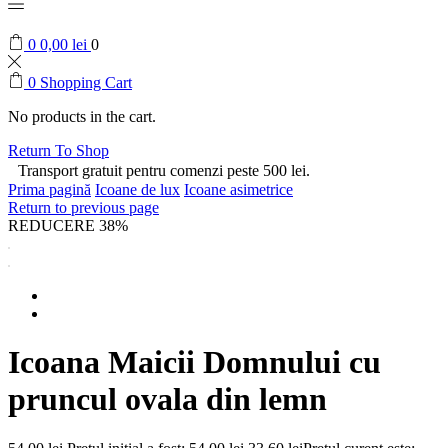
0
0,00
lei
0
0
Shopping Cart
No products in the cart.
Return To Shop
Transport gratuit pentru comenzi peste 500 lei.
Prima pagină
Icoane de lux
Icoane asimetrice
Return to previous page
REDUCERE 38%
Icoana Maicii Domnului cu
pruncul ovala din lemn