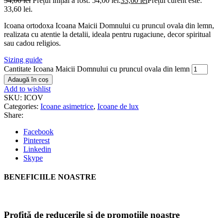
54,00
lei
Prețul inițial a fost: 54,00 lei.
33,60
lei
Prețul curent este:
33,60 lei.
Icoana ortodoxa Icoana Maicii Domnului cu pruncul ovala din lemn,
realizata cu atentie la detalii, ideala pentru rugaciune, decor spiritual
sau cadou religios.
Sizing guide
Cantitate Icoana Maicii Domnului cu pruncul ovala din lemn
Adaugă în coș
Add to wishlist
SKU:
ICOV
Categories:
Icoane asimetrice
,
Icoane de lux
Share:
Facebook
Pinterest
Linkedin
Skype
BENEFICIILE NOASTRE
Profită de reducerile și de promoțiile noastre