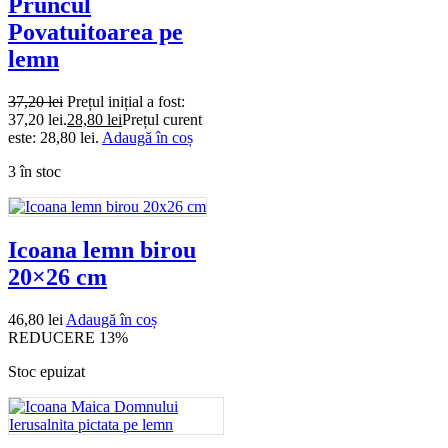
Pruncul
Povatuitoarea pe
lemn
37,20
lei
Prețul inițial a fost:
37,20 lei.
28,80
lei
Prețul curent
este: 28,80 lei.
Adaugă în coș
3 în stoc
Icoana lemn birou
20×26 cm
46,80
lei
Adaugă în coș
REDUCERE 13%
Stoc epuizat