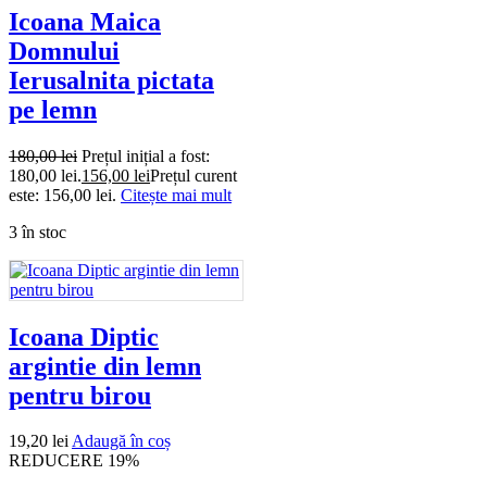
Icoana Maica
Domnului
Ierusalnita pictata
pe lemn
180,00
lei
Prețul inițial a fost:
180,00 lei.
156,00
lei
Prețul curent
este: 156,00 lei.
Citește mai mult
3 în stoc
Icoana Diptic
argintie din lemn
pentru birou
19,20
lei
Adaugă în coș
REDUCERE 19%