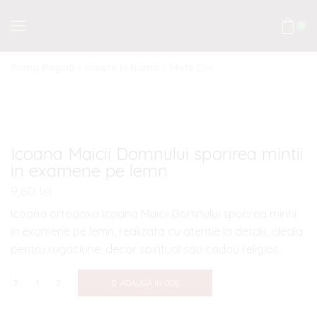
0
Prima Pagină
Icoane In Rama
14x16 Cm
Icoana Maicii Domnului sporirea mintii
in examene pe lemn
9,60
lei
Icoana ortodoxa Icoana Maicii Domnului sporirea mintii
in examene pe lemn, realizata cu atentie la detalii, ideala
pentru rugaciune, decor spiritual sau cadou religios.
ADAUGĂ ÎN COȘ
Cantitate
Icoana