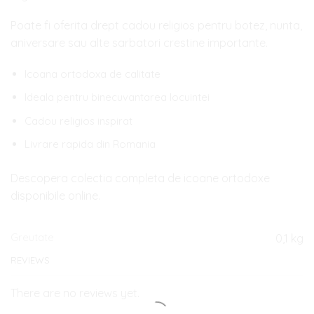
Poate fi oferita drept cadou religios pentru botez, nunta,
aniversare sau alte sarbatori crestine importante.
Icoana ortodoxa de calitate
Ideala pentru binecuvantarea locuintei
Cadou religios inspirat
Livrare rapida din Romania
Descopera colectia completa de icoane ortodoxe
disponibile online.
Greutate
0,1 kg
REVIEWS
There are no reviews yet.