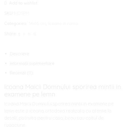
Add to wishlist
Maicii
Domnului
SKU:
MDSPM
sporirea
Categories:
14x16 cm
,
Icoane in rama
mintii
Share:
in
examene
pe
Descriere
lemn
Informații suplimentare
Recenzii (0)
Icoana Maicii Domnului sporirea mintii in
examene pe lemn
Icoana Maicii Domnului sporirea mintii in examene pe
lemn este o icoana ortodoxa realizata cu atentie la
detalii, potrivita pentru casa, birou sau coltul de
rugaciune.