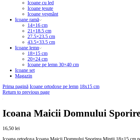
Icoane cu led
Icoane țesute
Icoane veșmânt
Icoane ramă
14×16 cm
21×18.5 cm
27.5×23.5 cm
43.5×33.5 cm
Icoane lemn
18×15 cm
20×24 cm
Icoane pe lemn 30×40 cm
Icoane set
Magazin
Prima pagină
Icoane ortodoxe pe lemn
18x15 cm
Return to previous page
Icoana Maicii Domnului Sporir
16,50
lei
Icoana ortodoxa Icoana Maicii Domnului Sporirea Mintii 18×15 cm pe lem