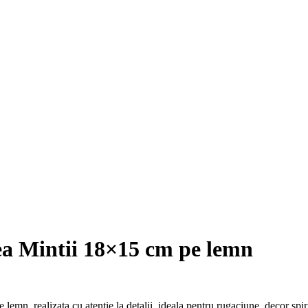
ea Mintii 18×15 cm pe lemn
n, realizata cu atentie la detalii, ideala pentru rugaciune, decor spiri