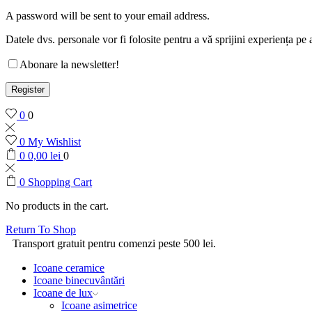
A password will be sent to your email address.
Datele dvs. personale vor fi folosite pentru a vă sprijini experiența pe 
Abonare la newsletter!
Register
0
0
0
My Wishlist
0
0,00
lei
0
0
Shopping Cart
No products in the cart.
Return To Shop
Transport gratuit pentru comenzi peste 500 lei.
Icoane ceramice
Icoane binecuvântări
Icoane de lux
Icoane asimetrice