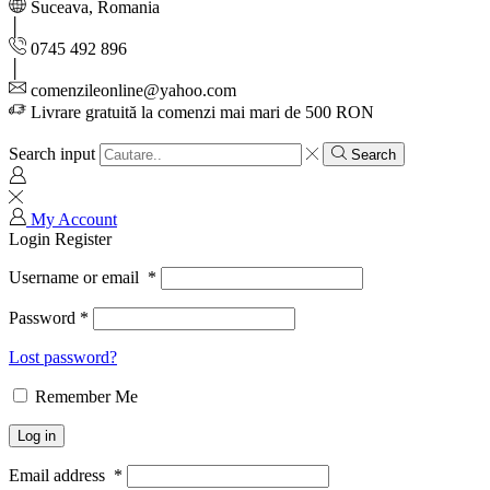
Suceava, Romania
0745 492 896
comenzileonline@yahoo.com
Livrare gratuită la comenzi mai mari de 500 RON
Search input
Search
My Account
Login
Register
Username or email
*
Password
*
Lost password?
Remember Me
Log in
Email address
*