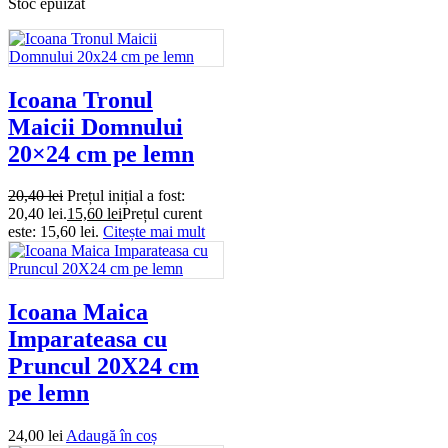
Stoc epuizat
Icoana Tronul
Maicii Domnului
20×24 cm pe lemn
20,40
lei
Prețul inițial a fost:
20,40 lei.
15,60
lei
Prețul curent
este: 15,60 lei.
Citește mai mult
Icoana Maica
Imparateasa cu
Pruncul 20X24 cm
pe lemn
24,00
lei
Adaugă în coș