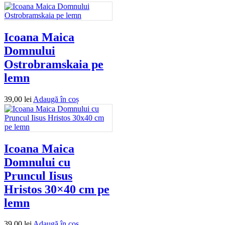
Icoana Maica
Domnului
Ostrobramskaia pe
lemn
39,00
lei
Adaugă în coș
Icoana Maica
Domnului cu
Pruncul Iisus
Hristos 30×40 cm pe
lemn
39,00
lei
Adaugă în coș