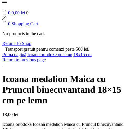
0
0,00
lei
0
0
Shopping Cart
No products in the cart.
Return To Shop
Transport gratuit pentru comenzi peste 500 lei.
Prima pagină
Icoane ortodoxe pe lemn
18x15 cm
Return to previous page
Icoana medalion Maica cu
Pruncul binecuvantand 18×15
cm pe lemn
18,00
lei
Icoana ortodoxa Icoana medalion Maica cu Pruncul binecuvantand