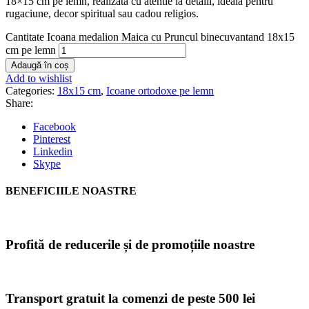
18×15 cm pe lemn, realizata cu atentie la detalii, ideala pentru
rugaciune, decor spiritual sau cadou religios.
Cantitate Icoana medalion Maica cu Pruncul binecuvantand 18x15
cm pe lemn
Adaugă în coș
Add to wishlist
Categories:
18x15 cm
,
Icoane ortodoxe pe lemn
Share:
Facebook
Pinterest
Linkedin
Skype
BENEFICIILE NOASTRE
Profită de reducerile și de promoțiile noastre
Transport gratuit la comenzi de peste 500 lei