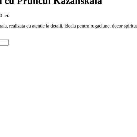
i cu Pruncul Kazanskaia
0 lei.
ealizata cu atentie la detalii, ideala pentru rugaciune, decor spiritua