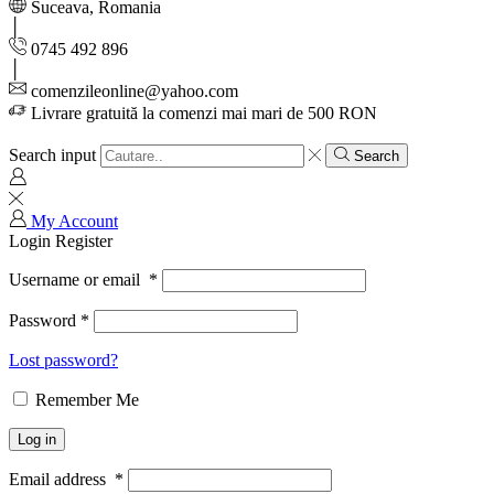
Suceava, Romania
0745 492 896
comenzileonline@yahoo.com
Livrare gratuită la comenzi mai mari de 500 RON
Search input
Search
My Account
Login
Register
Username or email
*
Password
*
Lost password?
Remember Me
Log in
Email address
*