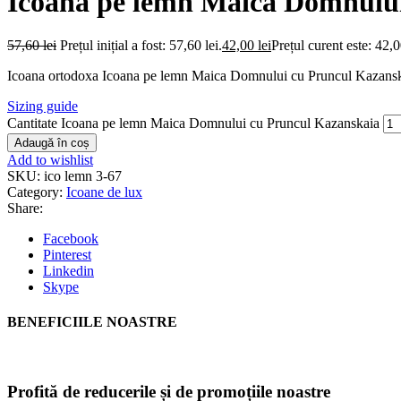
Icoana pe lemn Maica Domnulu
57,60
lei
Prețul inițial a fost: 57,60 lei.
42,00
lei
Prețul curent este: 42,0
Icoana ortodoxa Icoana pe lemn Maica Domnului cu Pruncul Kazanskaia, r
Sizing guide
Cantitate Icoana pe lemn Maica Domnului cu Pruncul Kazanskaia
Adaugă în coș
Add to wishlist
SKU:
ico lemn 3-67
Category:
Icoane de lux
Share:
Facebook
Pinterest
Linkedin
Skype
BENEFICIILE NOASTRE
Profită de reducerile și de promoțiile noastre