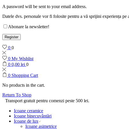
A password will be sent to your email address.
Datele dvs. personale vor fi folosite pentru a vă sprijini experiența pe 
Abonare la newsletter!
Register
0
0
0
My Wishlist
0
0,00
lei
0
0
Shopping Cart
No products in the cart.
Return To Shop
Transport gratuit pentru comenzi peste 500 lei.
Icoane ceramice
Icoane binecuvântări
Icoane de lux
Icoane asimetrice