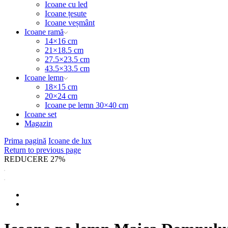
Icoane cu led
Icoane țesute
Icoane veșmânt
Icoane ramă
14×16 cm
21×18.5 cm
27.5×23.5 cm
43.5×33.5 cm
Icoane lemn
18×15 cm
20×24 cm
Icoane pe lemn 30×40 cm
Icoane set
Magazin
Prima pagină
Icoane de lux
Return to previous page
REDUCERE 27%