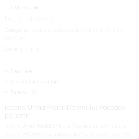
Icoana
Add to wishlist
Urma
Maicii
SKU:
TBL-REL-30X40-8
Domnului
Categories:
Icoane ortodoxe pe lemn
,
Icoane pe lemn
Poceaev
30x40 cm
pe
Share:
lemn
Descriere
Informații suplimentare
Recenzii (0)
Icoana Urma Maicii Domnului Poceaev
pe lemn
Icoana Urma Maicii Domnului Poceaev pe lemn este o
icoana ortodoxa realizata cu atentie la detalii, potrivita