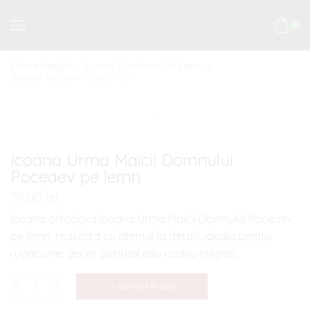
0
Prima Pagină
Icoane Ortodoxe Pe Lemn
Icoane Pe Lemn 30x40 Cm
Icoana Urma Maicii Domnului
Poceaev pe lemn
39,00
lei
Icoana ortodoxa Icoana Urma Maicii Domnului Poceaev
pe lemn, realizata cu atentie la detalii, ideala pentru
rugaciune, decor spiritual sau cadou religios.
ADAUGĂ ÎN COȘ
Cantitate