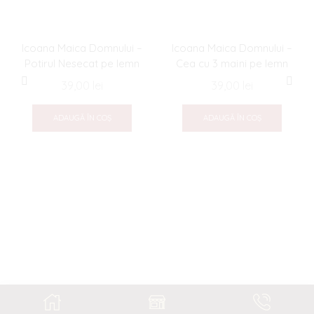
Icoana Maica Domnului –
Icoana Maica Domnului –
Potirul Nesecat pe lemn
Cea cu 3 maini pe lemn
39,00
lei
39,00
lei
ADAUGĂ ÎN COȘ
ADAUGĂ ÎN COȘ