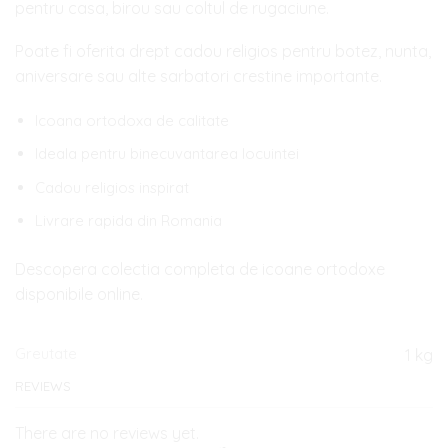
pentru casa, birou sau coltul de rugaciune.
Poate fi oferita drept cadou religios pentru botez, nunta,
aniversare sau alte sarbatori crestine importante.
Icoana ortodoxa de calitate
Ideala pentru binecuvantarea locuintei
Cadou religios inspirat
Livrare rapida din Romania
Descopera colectia completa de icoane ortodoxe
disponibile online.
Greutate
1 kg
REVIEWS
There are no reviews yet.