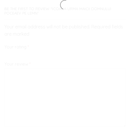
BE THE FIRST TO REVIEW “ICOANA URMA MAICII DOMNULUI
POCEAEV PE LEMN”
Your email address will not be published. Required fields
are marked
Your rating
*
Your review
*