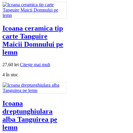
Icoana ceramica tip
carte Tanguire
Maicii Domnului pe
lemn
27,60
lei
Citește mai mult
4 în stoc
Icoana
dreptunghiulara
alba Tanguirea pe
lemn