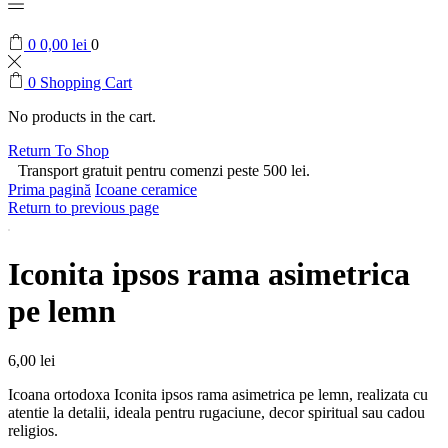
0
0,00
lei
0
0
Shopping Cart
No products in the cart.
Return To Shop
Transport gratuit pentru comenzi peste 500 lei.
Prima pagină
Icoane ceramice
Return to previous page
Iconita ipsos rama asimetrica
pe lemn
6,00
lei
Icoana ortodoxa Iconita ipsos rama asimetrica pe lemn, realizata cu
atentie la detalii, ideala pentru rugaciune, decor spiritual sau cadou
religios.