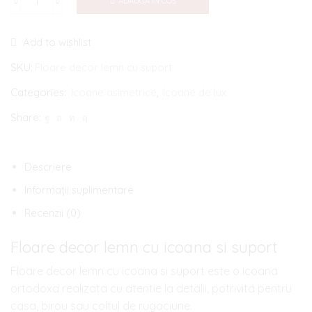
ADAUGĂ ÎN COȘ
Cantitate
Floare
Add to wishlist
decor
lemn
SKU:
Floare decor lemn cu suport
cu
Categories:
Icoane asimetrice
,
Icoane de lux
icoana
Share:
si
suport
Descriere
Informații suplimentare
Recenzii (0)
Floare decor lemn cu icoana si suport
Floare decor lemn cu icoana si suport este o icoana
ortodoxa realizata cu atentie la detalii, potrivita pentru
casa, birou sau coltul de rugaciune.