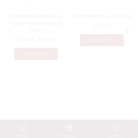
Icoana Maicii Domnului cu
Icoana lemn birou 20×26 cm
Pruncul Povatuitoarea pe
46,80
lei
lemn
37,20
lei
Prețul
28,80
lei
Prețul
ADAUGĂ ÎN COȘ
inițial
curent
a
este:
ADAUGĂ ÎN COȘ
fost:
28,80 lei.
37,20 lei.
Acasa
Magazin
Contact