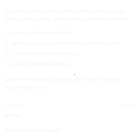
Aceasta icoana poate fi oferita drept cadou religios
pentru botez, nunta, aniversare sau sarbatori crestine.
Icoana ortodoxa de calitate
Ideala pentru rugaciune si binecuvantarea locuintei
Cadou spiritual pentru cei dragi
Livrare rapida din Romania
Descopera colectia completa de icoane ortodoxe
disponibile pe site.
Greutate
0,5 kg
REVIEWS
There are no reviews yet.