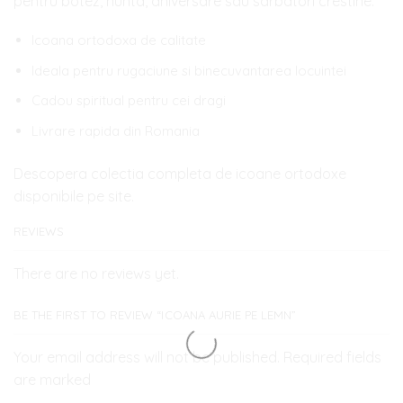
pentru botez, nunta, aniversare sau sarbatori crestine.
Icoana ortodoxa de calitate
Ideala pentru rugaciune si binecuvantarea locuintei
Cadou spiritual pentru cei dragi
Livrare rapida din Romania
Descopera colectia completa de icoane ortodoxe
disponibile pe site.
REVIEWS
There are no reviews yet.
BE THE FIRST TO REVIEW “ICOANA AURIE PE LEMN”
Your email address will not be published. Required fields
are marked