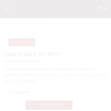
0
Prima Pagină
Icoane De Lux
REDUCERE 15%
Icoana aurie pe lemn
46,80
lei
Prețul
39,60
lei
Prețul
inițial
curent
Icoana ortodoxa Icoana aurie pe lemn, realizata cu
a
este:
atentie la detalii, ideala pentru rugaciune, decor spiritual
fost:
39,60 lei.
sau cadou religios.
46,80 lei.
Sizing guide
ADAUGĂ ÎN COȘ
Cantitate