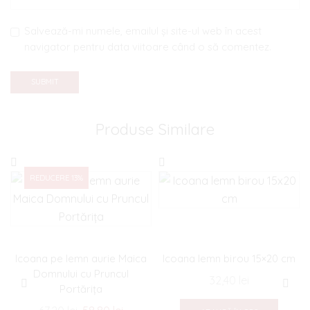
Salvează-mi numele, emailul și site-ul web în acest
navigator pentru data viitoare când o să comentez.
Produse Similare
REDUCERE 13%
Icoana pe lemn aurie Maica
Icoana lemn birou 15×20 cm
Domnului cu Pruncul
32,40
lei
Portăriţa