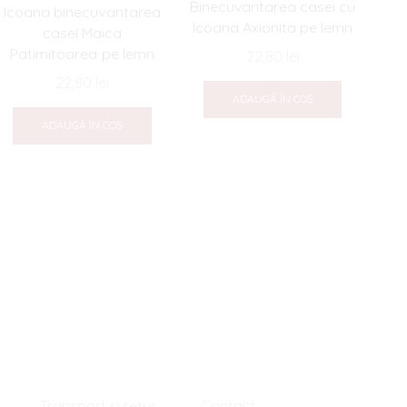
Binecuvantarea casei cu
Icoana binecuvantarea
Icoana Axionita pe lemn
casei Maica
Patimitoarea pe lemn
22,80
lei
22,80
lei
ADAUGĂ ÎN COȘ
bi
ADAUGĂ ÎN COȘ
Transport si retur
Contact