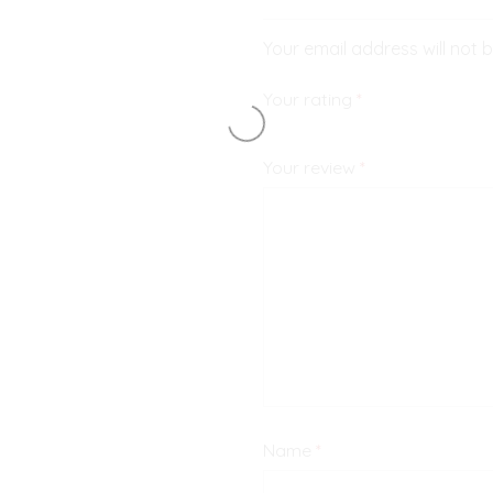
Your email address will not 
Your rating
*
Your review
*
Name
*