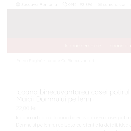
Suceava, Romania
0745 492 896
comenzileonl
Icoane ceramice
Icoane bi
Prima Pagină
Icoane Cu Binecuvantari
Icoana binecuvantarea casei potirul
Maicii Domnului pe lemn
22,80
lei
Icoana ortodoxa Icoana binecuvantarea casei potirul
Domnului pe lemn, realizata cu atentie la detalii, ideal