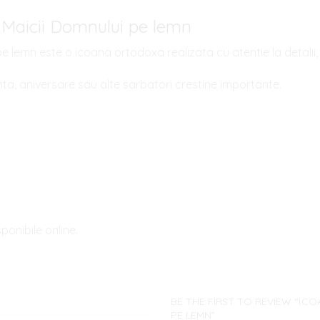
 Maicii Domnului pe lemn
 lemn este o icoana ortodoxa realizata cu atentie la detalii, 
nta, aniversare sau alte sarbatori crestine importante.
onibile online.
BE THE FIRST TO REVIEW “IC
PE LEMN”