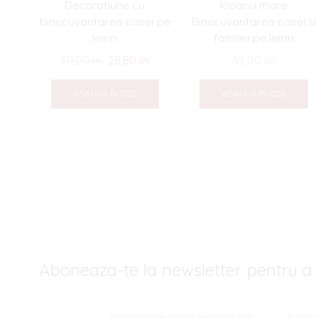
Decoratiune cu
Icoana mare
binecuvantarea casei pe
Binecuvantarea casei si
lemn
familiei pe lemn
Prețul
Prețul
30,00
lei
28,80
lei
39,00
lei
inițial
curent
a
este:
ADAUGĂ ÎN COȘ
ADAUGĂ ÎN COȘ
fost:
28,80 lei.
30,00 lei.
Aboneaza-te la newsletter pentru a 
Politica de confidentialitate
Polit