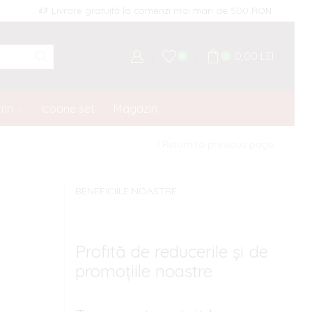
Livrare gratuită la comenzi mai mari de 500 RON
0,00
LEI
0
0
emn
Icoane set
Magazin
Return to previous page
BENEFICIILE NOASTRE
Profită de reducerile și de
promoțiile noastre