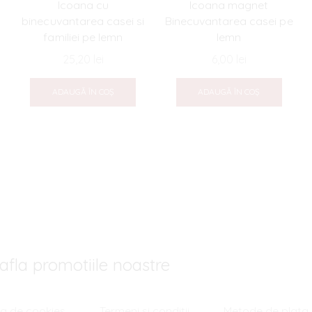
Icoana cu
Icoana magnet
binecuvantarea casei si
Binecuvantarea casei pe
familiei pe lemn
lemn
25,20
lei
6,00
lei
ADAUGĂ ÎN COȘ
ADAUGĂ ÎN COȘ
afla promotiile noastre
ica de cookies
Termeni si conditii
Metode de plata