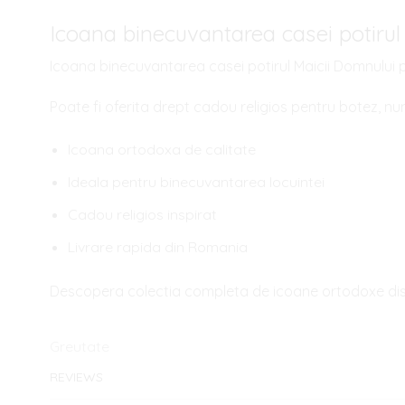
Icoana binecuvantarea casei potirul
Icoana binecuvantarea casei potirul Maicii Domnului pe
Poate fi oferita drept cadou religios pentru botez, nu
Icoana ortodoxa de calitate
Ideala pentru binecuvantarea locuintei
Cadou religios inspirat
Livrare rapida din Romania
Descopera colectia completa de icoane ortodoxe disp
Greutate
REVIEWS