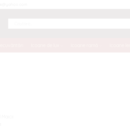
ine@yahoo.com
SEARCH
INPUT
necuvântări
Icoane de lux
Icoane ramă
Icoane l
 Maicii
a