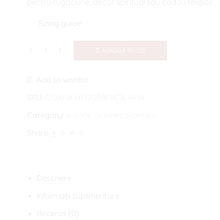
pentru rugaciune, decor spiritual sau cadou religios.
Sizing guide
ADAUGĂ ÎN COȘ
Cantitate
Icoana
Add to wishlist
binecuvantarea
casei
SKU:
ICOANA LITOGRAFIATA A4 14
potirul
Category:
Icoane cu binecuvantari
Maicii
Share:
Domnului
pe
lemn
Descriere
Informații suplimentare
Recenzii (0)