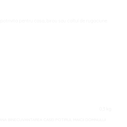
potrivita pentru casa, birou sau coltul de rugaciune.
0,3 kg
OANA BINECUVANTAREA CASEI POTIRUL MAICII DOMNULUI