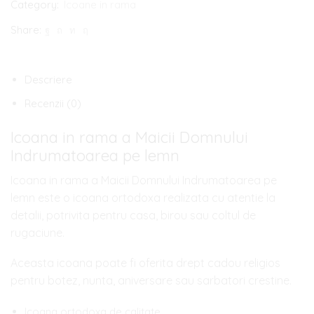
Category:
Icoane in rama
Share:
Descriere
Recenzii (0)
Icoana in rama a Maicii Domnului
Indrumatoarea pe lemn
Icoana in rama a Maicii Domnului Indrumatoarea pe
lemn este o icoana ortodoxa realizata cu atentie la
detalii, potrivita pentru casa, birou sau coltul de
rugaciune.
Aceasta icoana poate fi oferita drept cadou religios
pentru botez, nunta, aniversare sau sarbatori crestine.
Icoana ortodoxa de calitate