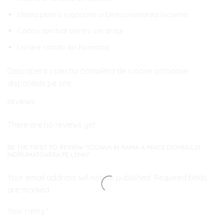
Ideala pentru rugaciune si binecuvantarea locuintei
Cadou spiritual pentru cei dragi
Livrare rapida din Romania
Descopera colectia completa de icoane ortodoxe
disponibile pe site.
REVIEWS
There are no reviews yet.
BE THE FIRST TO REVIEW “ICOANA IN RAMA A MAICII DOMNULUI
INDRUMATOAREA PE LEMN”
Your email address will not be published. Required fields
are marked
Your rating
*