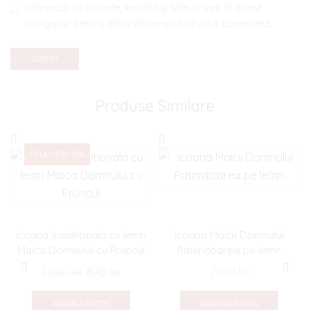
Salvează-mi numele, emailul și site-ul web în acest
navigator pentru data viitoare când o să comentez.
Produse Similare
REDUCERE 30%
Icoana traditionala cu lemn
Icoana Maicii Domnului
Maica Domnului cu Pruncul
Patimitoarea pe lemn
12,00
lei
Prețul
8,40
lei
Prețul
21,00
lei
inițial
curent
a
este:
ADAUGĂ ÎN COȘ
ADAUGĂ ÎN COȘ