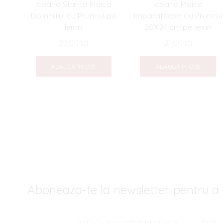
Icoana Sfanta Maica
Icoana Maica
Domnului cu Pruncul pe
Imparateasa cu Pruncul
lemn
20X24 cm pe lemn
39,00
lei
21,00
lei
ADAUGĂ ÎN COȘ
ADAUGĂ ÎN COȘ
Aboneaza-te la newsletter pentru a 
Politica de confidentialitate
Polit