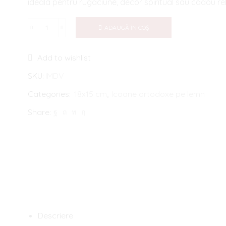
ideala pentru rugaciune, decor spiritual sau cadou rel
18,00 lei.
ADAUGĂ ÎN COȘ
Cantitate
Icoana
Add to wishlist
medalion
Maica
SKU:
IMDV
Domnului
Categories:
18x15 cm
,
Icoane ortodoxe pe lemn
divese
Share:
modele
18x15
cm
pe
lemn
Descriere