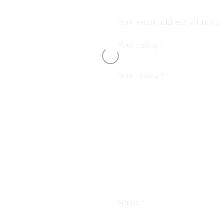
Your email address will not 
Your rating
*
Your review
*
Name
*