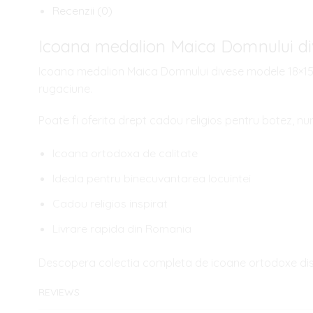
Recenzii (0)
Icoana medalion Maica Domnului d
Icoana medalion Maica Domnului divese modele 18×15 cm
rugaciune.
Poate fi oferita drept cadou religios pentru botez, nu
Icoana ortodoxa de calitate
Ideala pentru binecuvantarea locuintei
Cadou religios inspirat
Livrare rapida din Romania
Descopera colectia completa de icoane ortodoxe disp
REVIEWS