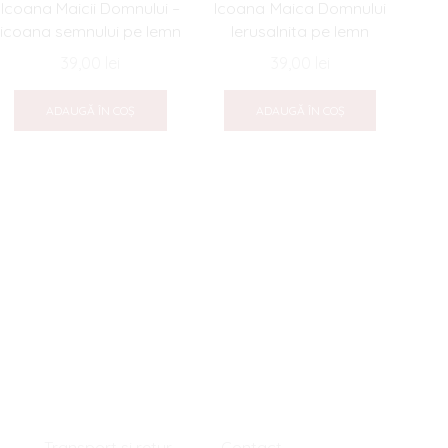
Icoana Maicii Domnului –
Icoana Maica Domnului
icoana semnului pe lemn
Ierusalnita pe lemn
39,00
lei
39,00
lei
Ic
ADAUGĂ ÎN COȘ
ADAUGĂ ÎN COȘ
Ivir
Transport si retur
Contact