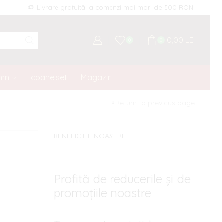
Livrare gratuită la comenzi mai mari de 500 RON
0,00
LEI
0
0
emn
Icoane set
Magazin
Return to previous page
BENEFICIILE NOASTRE
Profită de reducerile și de
promoțiile noastre