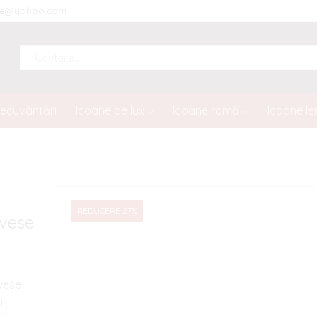
ine@yahoo.com
SEARCH
INPUT
necuvântări
Icoane de lux
Icoane ramă
Icoane l
REDUCERE 27%
ivese
vese
i,