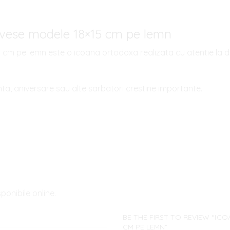
ivese modele 18×15 cm pe lemn
 pe lemn este o icoana ortodoxa realizata cu atentie la detal
nta, aniversare sau alte sarbatori crestine importante.
onibile online.
BE THE FIRST TO REVIEW “IC
CM PE LEMN”