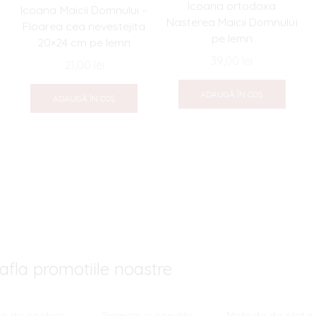
Icoana ortodoxa
Icoana Maicii Domnului –
Nasterea Maicii Domnului
Floarea cea nevestejita
pe lemn
20×24 cm pe lemn
39,00
lei
21,00
lei
ADAUGĂ ÎN COȘ
ADAUGĂ ÎN COȘ
afla promotiile noastre
ica de cookies
Termeni si conditii
Metode de plata