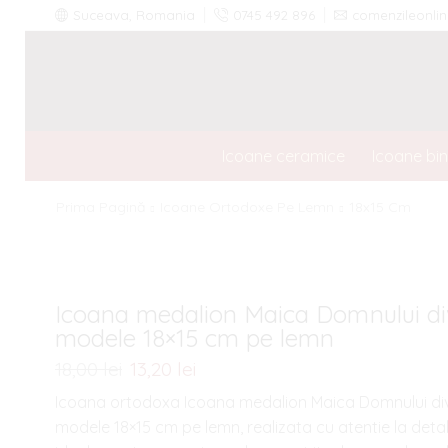
Suceava, Romania
0745 492 896
comenzileonl
Icoane ceramice
Icoane bi
Prima Pagină
Icoane Ortodoxe Pe Lemn
18x15 Cm
Icoana medalion Maica Domnului d
modele 18×15 cm pe lemn
Prețul
Prețul
18,00
lei
13,20
lei
inițial
curent
Icoana ortodoxa Icoana medalion Maica Domnului di
a
este:
modele 18×15 cm pe lemn, realizata cu atentie la detali
fost:
13,20 lei.