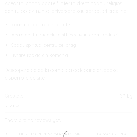
Aceasta icoana poate fi oferita drept cadou religios
pentru botez, nunta, aniversare sau sarbatori crestine.
Icoana ortodoxa de calitate
Ideala pentru rugaciune si binecuvantarea locuintei
Cadou spiritual pentru cei dragi
Livrare rapida din Romania
Descopera colectia completa de icoane ortodoxe
disponibile pe site.
Greutate
0,3 kg
REVIEWS
There are no reviews yet.
BE THE FIRST TO REVIEW “MAICA DOMNULUI DE LA MANASTIREA