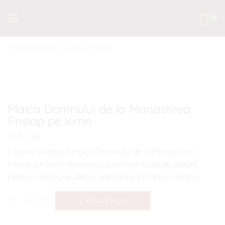
0
Prima Pagină
Icoane In Rama
Maica Domnului de la Manastirea
Prislop pe lemn
16,50
lei
Icoana ortodoxa Maica Domnului de la Manastirea
Prislop pe lemn, realizata cu atentie la detalii, ideala
pentru rugaciune, decor spiritual sau cadou religios.
ADAUGĂ ÎN COȘ
Cantitate
Maica