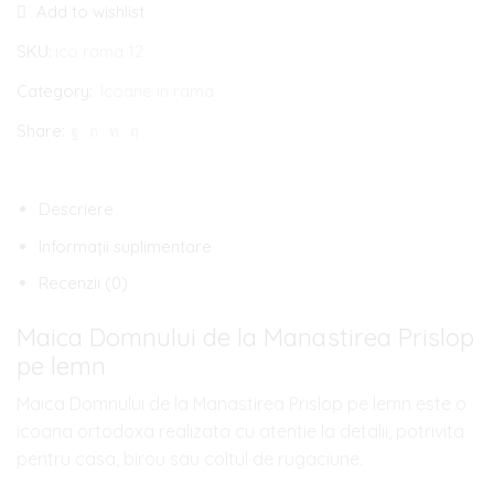
Add to wishlist
Domnului
de
SKU:
ico rama 12
la
Category:
Icoane in rama
Manastirea
Share:
Prislop
pe
lemn
Descriere
Informații suplimentare
Recenzii (0)
Maica Domnului de la Manastirea Prislop
pe lemn
Maica Domnului de la Manastirea Prislop pe lemn este o
icoana ortodoxa realizata cu atentie la detalii, potrivita
pentru casa, birou sau coltul de rugaciune.